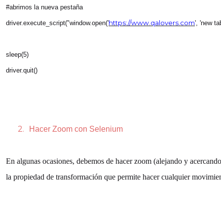
#abrimos la nueva pestaña
https://www.qalovers.com
driver.execute_script("window.open('
', 'new tab
sleep(5)
driver.quit()
2.
Hacer Zoom con Selenium
En algunas ocasiones, debemos de hacer zoom (alejando y acercando)
la propiedad de transformación que permite hacer cualquier movimient