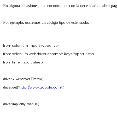
En algunas ocasiones, nos encontramos con la necesidad de abrir pág
Por ejemplo, usaremos un código tipo de este modo:
from selenium import
webdriver
from selenium.webdriver.common.keys import
Keys
from time import
sleep
driver = webdriver.Firefox()
http://www.google.com/
driver.get("
")
driver.implicitly_wait(10)