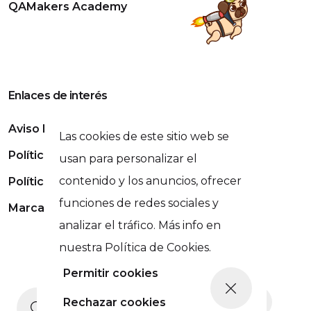
QAMakers Academy
Enlaces de interés
Aviso Legal
Las cookies de este sitio web se
Política de Privacidad
usan para personalizar el
contenido y los anuncios, ofrecer
Política de Cookies
funciones de redes sociales y
Marca Registrada
analizar el tráfico. Más info en
nuestra Política de Cookies.
Permitir cookies
Siguiente Publicación
Copyright © QAMakers 2026 - Marca registrada
Rechazar cookies